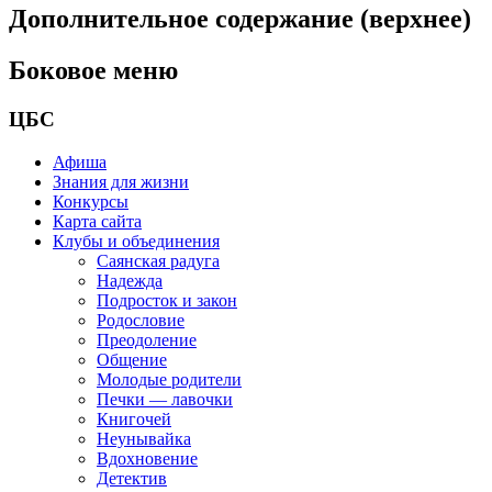
Дополнительное содержание (верхнее)
Боковое меню
ЦБС
Афиша
Знания для жизни
Конкурсы
Карта сайта
Клубы и объединения
Саянская радуга
Надежда
Подросток и закон
Родословие
Преодоление
Общение
Молодые родители
Печки — лавочки
Книгочей
Неунывайка
Вдохновение
Детектив