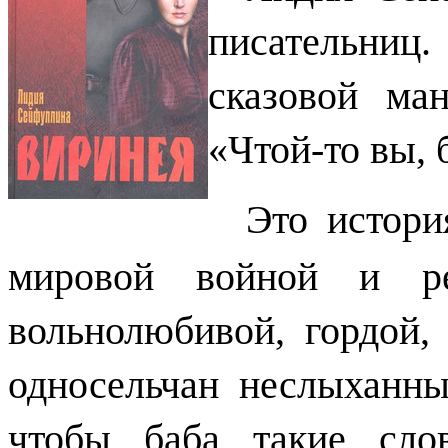
писательни
сказовой ма
«Чтой-то вы, 
Это истори
мировой войной и ре
вольнолюбивой, гордой, 
односельчан неслыханны
чтобы баба такие сло