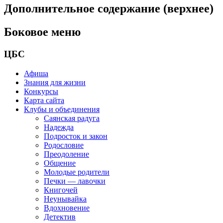
Дополнительное содержание (верхнее)
Боковое меню
ЦБС
Афиша
Знания для жизни
Конкурсы
Карта сайта
Клубы и объединения
Саянская радуга
Надежда
Подросток и закон
Родословие
Преодоление
Общение
Молодые родители
Печки — лавочки
Книгочей
Неунывайка
Вдохновение
Детектив